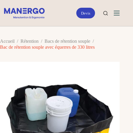
Passer
au
contenu
Accueil
/
Rétention
/
Bacs de rétention souple
/
Bac de rétention souple avec équerres de 330 litres