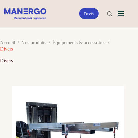
Passer
au
contenu
Accueil
/
Nos produits
/
Équipements & accessoires
/
Divers
Divers