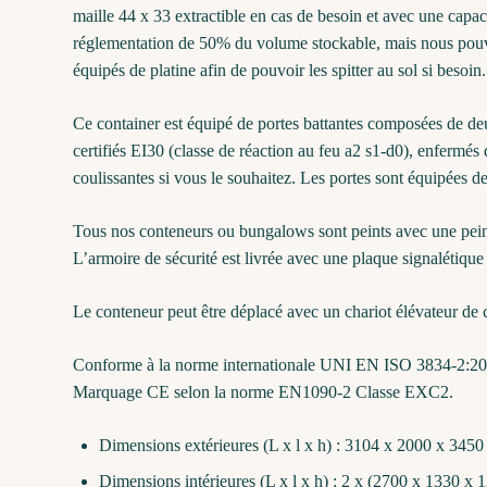
maille 44 x 33 extractible en cas de besoin et avec une capa
réglementation de 50% du volume stockable, mais nous pouvo
équipés de platine afin de pouvoir les spitter au sol si besoin.
Ce container est équipé de portes battantes composées de de
certifiés EI30 (classe de réaction au feu a2 s1-d0), enfermé
coulissantes si vous le souhaitez. Les portes sont équipées de 
Tous nos conteneurs ou bungalows sont peints avec une peint
L’armoire de sécurité est livrée avec une plaque signalétique
Le conteneur peut être déplacé avec un chariot élévateur de c
Conforme à la norme internationale UNI EN ISO 3834-2:2021 c
Marquage CE selon la norme EN1090-2 Classe EXC2.
Dimensions extérieures (L x l x h) : 3104 x 2000 x 345
Dimensions intérieures (L x l x h) : 2 x (2700 x 1330 x