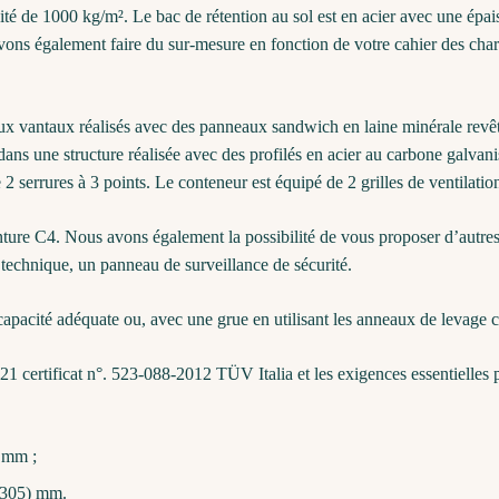
cité de 1000 kg/m². Le bac de rétention au sol est en acier avec une épa
ns également faire du sur-mesure en fonction de votre cahier des cha
ux vantaux réalisés avec des panneaux sandwich en laine minérale revêt
s dans une structure réalisée avec des profilés en acier au carbone gal
2 serrures à 3 points. Le conteneur est équipé de 2 grilles de ventilation
ure C4. Nous avons également la possibilité de vous proposer d’autres 
 technique, un panneau de surveillance de sécurité.
apacité adéquate ou, avec une grue en utilisant les anneaux de levage cer
ertificat n°. 523-088-2012 TÜV Italia et les exigences essentielles pou
0 mm ;
 1305) mm.