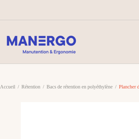
Passer
au
contenu
Accueil
/
Rétention
/
Bacs de rétention en polyéthylène
/
Plancher d